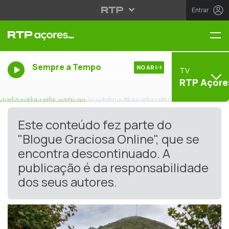
Entrar
Me
Sempre a Tempo
NO AR
TV
RTP Açore
Este conteúdo fez parte do
"Blogue Graciosa Online", que se
encontra descontinuado. A
publicação é da responsabilidade
dos seus autores.