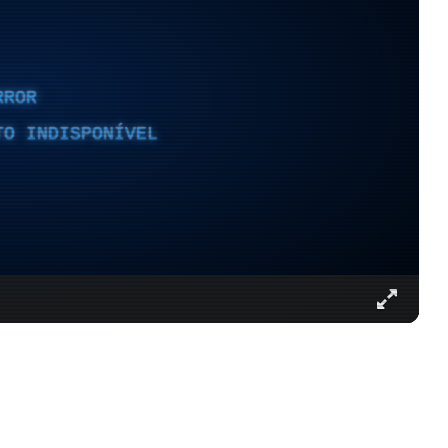
RROR
TO INDISPONÍVEL