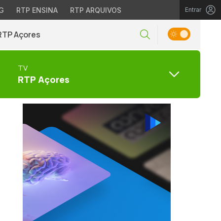
G
RTP ENSINA
RTP ARQUIVOS
Entrar
RTP Açores
TV
RTP Açores