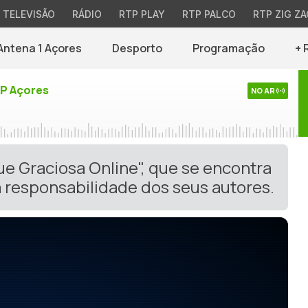
TELEVISÃO
RÁDIO
RTP PLAY
RTP PALCO
RTP ZIG ZA
Antena 1 Açores
Desporto
Programação
+ 
TP Açores
NO AR
ue Graciosa Online", que se encontra
 responsabilidade dos seus autores.