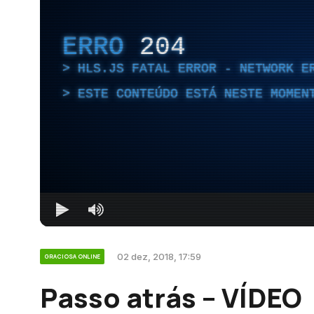
ERRO
204
HLS.JS FATAL ERROR - NETWORK E
ESTE CONTEÚDO ESTÁ NESTE MOMEN
02 dez, 2018, 17:59
GRACIOSA ONLINE
Passo atrás – VÍDEO