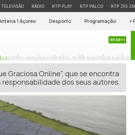
TELEVISÃO
RÁDIO
RTP PLAY
RTP PALCO
RTP ZIG ZA
Antena 1 Açores
Desporto
Programação
+ 
NO AR
ue Graciosa Online", que se encontra
 responsabilidade dos seus autores.