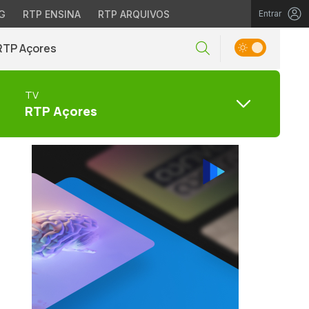
G
RTP ENSINA
RTP ARQUIVOS
Entrar
RTP Açores
TV
RTP Açores