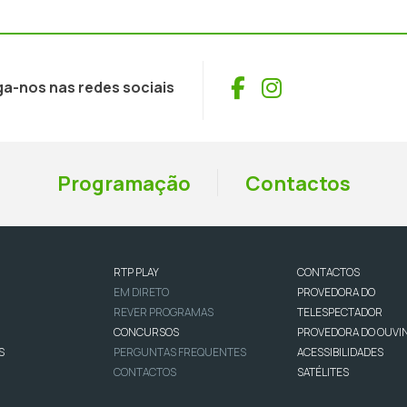
Facebook
Instagram
ga-nos nas redes sociais
Programação
Contactos
RTP PLAY
CONTACTOS
EM DIRETO
PROVEDORA DO
REVER PROGRAMAS
TELESPECTADOR
CONCURSOS
PROVEDORA DO OUVI
S
PERGUNTAS FREQUENTES
ACESSIBILIDADES
CONTACTOS
SATÉLITES