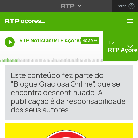
Entrar
Me
RTP Noticias/RTP Açores
NO AR
TV
RTP Açore
Este conteúdo fez parte do
"Blogue Graciosa Online", que se
encontra descontinuado. A
publicação é da responsabilidade
dos seus autores.