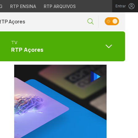
G
RTP ENSINA
RTP ARQUIVOS
Entrar
RTP Açores
TV
RTP Açores