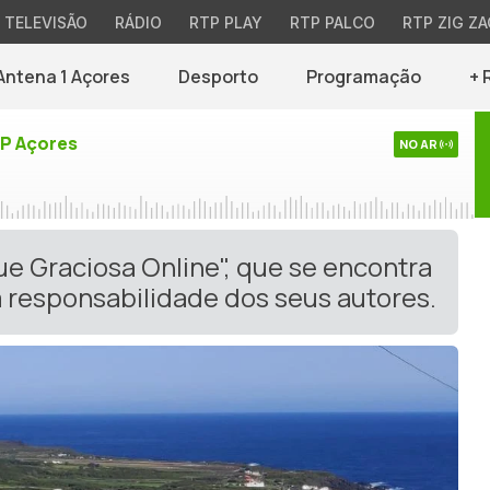
TELEVISÃO
RÁDIO
RTP PLAY
RTP PALCO
RTP ZIG ZA
Antena 1 Açores
Desporto
Programação
+ 
TP Açores
NO AR
ue Graciosa Online", que se encontra
 responsabilidade dos seus autores.