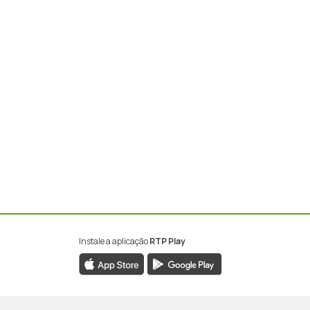
Instale a aplicação
RTP Play