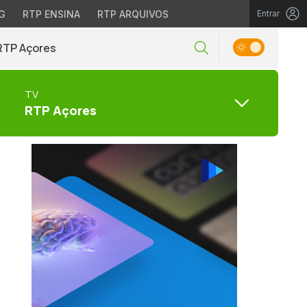
G
RTP ENSINA
RTP ARQUIVOS
Entrar
RTP Açores
TV
RTP Açores