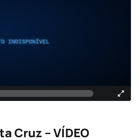
TO INDISPONÍVEL
a Cruz – VÍDEO