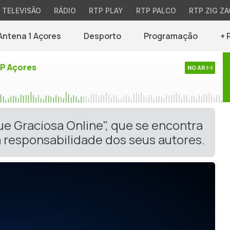
TELEVISÃO
RÁDIO
RTP PLAY
RTP PALCO
RTP ZIG ZA
Antena 1 Açores
Desporto
Programação
+ 
TP Açores
NO AR
ue Graciosa Online", que se encontra
 responsabilidade dos seus autores.