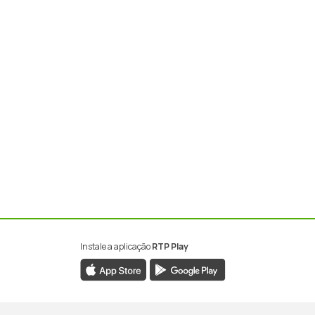
Instale a aplicação
RTP Play