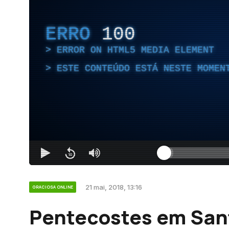
ERRO
100
ERROR ON HTML5 MEDIA ELEMENT
ESTE CONTEÚDO ESTÁ NESTE MOMEN
21 mai, 2018, 13:16
GRACIOSA ONLINE
Pentecostes em Sant