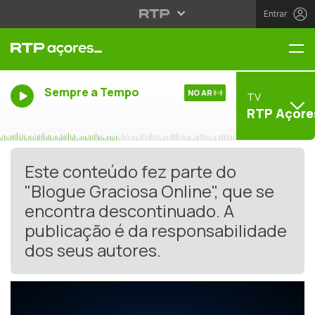
Entrar
Me
Sempre a Tempo
NO AR
TV
RTP Açore
Este conteúdo fez parte do
"Blogue Graciosa Online", que se
encontra descontinuado. A
publicação é da responsabilidade
dos seus autores.