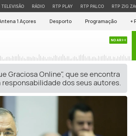
TELEVISÃO
RÁDIO
RTP PLAY
RTP PALCO
RTP ZIG ZA
Antena 1 Açores
Desporto
Programação
+ 
NO AR
ue Graciosa Online", que se encontra
 responsabilidade dos seus autores.