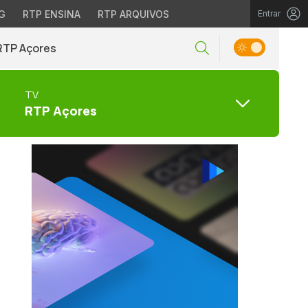
G
RTP ENSINA
RTP ARQUIVOS
Entrar
RTP Açores
TV
RTP Açores