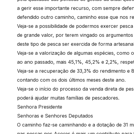
a gerir esse importante recurso, com sempre defe
defendido outro caminho, caminho esse que nos re
Veja-se a possibilidade de podermos exercer pesca 
de grande valor, por terem vingado os argumentos
deste tipo de pesca ser exercida de forma artesanal
Veja-se a valorização de algumas espécies, como o 
ao ano passado, mais 45,1%, 45,2% e 2,2%, respe
Veja-se a recuperação de 33,3% do rendimento e 8
contando com os dois últimos meses deste ano.
Veja-se o início do processo da venda direta de p
poderá ajudar muitas famílias de pescadores.
Senhora Presidente
Senhoras e Senhores Deputados
O caminho faz-se caminhando e a dotação de 31 mi
nas pescas nos Açores é mais um contributo para f