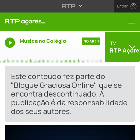
Entrar
Me
Musica no Colégio
NO AR
TV
RTP Açore
Este conteúdo fez parte do
"Blogue Graciosa Online", que se
encontra descontinuado. A
publicação é da responsabilidade
dos seus autores.