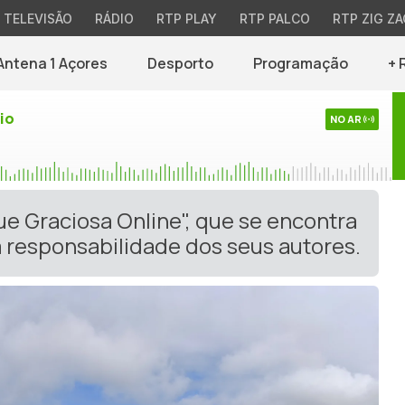
TELEVISÃO
RÁDIO
RTP PLAY
RTP PALCO
RTP ZIG ZA
Antena 1 Açores
Desporto
Programação
+ 
io
NO AR
ue Graciosa Online", que se encontra
 responsabilidade dos seus autores.