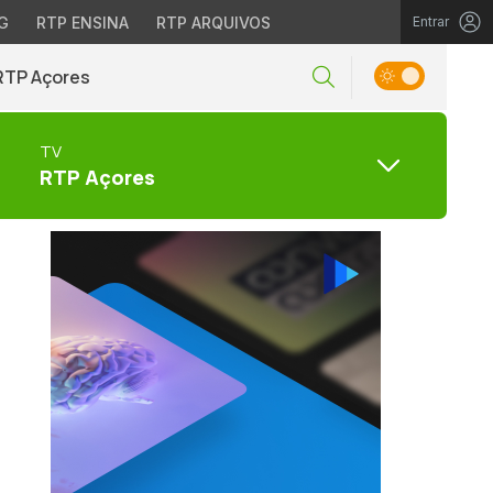
G
RTP ENSINA
RTP ARQUIVOS
Entrar
RTP Açores
TV
RTP Açores