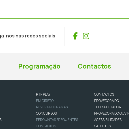
Facebook
Instagram
ga-nos nas redes sociais
Programação
Contactos
RTP PLAY
CONTACTOS
EM DIRETO
PROVEDORA DO
REVER PROGRAMAS
TELESPECTADOR
CONCURSOS
PROVEDORA DO OUVI
S
PERGUNTAS FREQUENTES
ACESSIBILIDADES
CONTACTOS
SATÉLITES