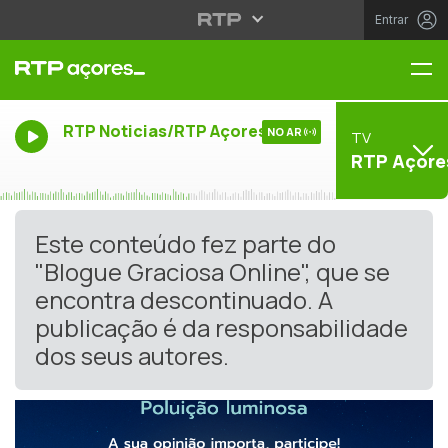
Entrar
Me
RTP Noticias/RTP Açores
NO AR
TV
RTP Açore
Este conteúdo fez parte do
"Blogue Graciosa Online", que se
encontra descontinuado. A
publicação é da responsabilidade
dos seus autores.