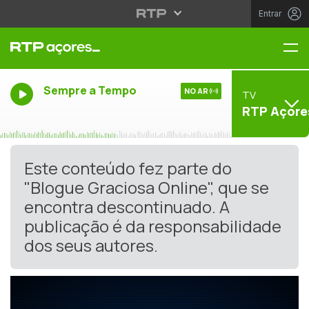
Entrar
Me
Sempre a Tempo
NO AR
TV
RTP Açore
Este conteúdo fez parte do
"Blogue Graciosa Online", que se
encontra descontinuado. A
publicação é da responsabilidade
dos seus autores.