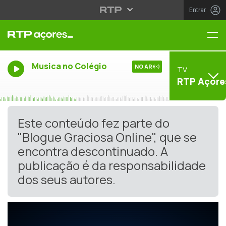
Entrar
Me
Musica no Colégio
NO AR
TV
RTP Açore
Este conteúdo fez parte do
"Blogue Graciosa Online", que se
encontra descontinuado. A
publicação é da responsabilidade
dos seus autores.