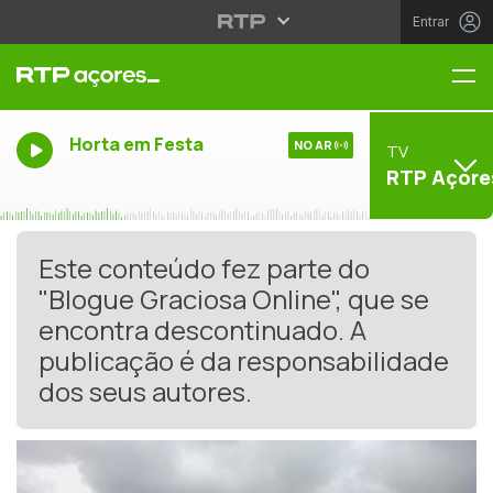
Entrar
Me
Horta em Festa
NO AR
TV
RTP Açore
Este conteúdo fez parte do
"Blogue Graciosa Online", que se
encontra descontinuado. A
publicação é da responsabilidade
dos seus autores.