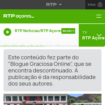
Entrar
Me
RTP Noticias/RTP Açores
NO AR
TV
RTP Açore
Este conteúdo fez parte do
"Blogue Graciosa Online", que se
encontra descontinuado. A
publicação é da responsabilidade
dos seus autores.