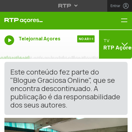
Entrar
Me
Telejornal Açores
NO AR
TV
RTP Açore
Este conteúdo fez parte do
"Blogue Graciosa Online", que se
encontra descontinuado. A
publicação é da responsabilidade
dos seus autores.