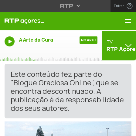
Entrar
Me
A Arte da Cura
NO AR
TV
RTP Açore
Este conteúdo fez parte do
"Blogue Graciosa Online", que se
encontra descontinuado. A
publicação é da responsabilidade
dos seus autores.