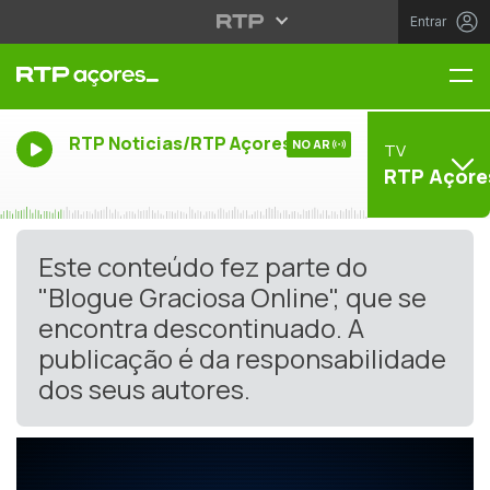
Entrar
Me
RTP Noticias/RTP Açores
NO AR
TV
RTP Açore
Este conteúdo fez parte do
"Blogue Graciosa Online", que se
encontra descontinuado. A
publicação é da responsabilidade
dos seus autores.