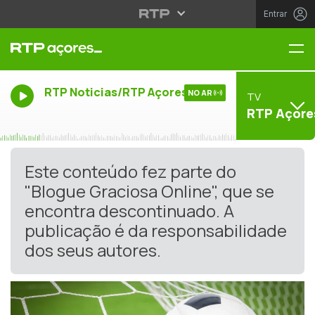
Entrar
Me
RTP Noticias/RTP Açores
NO AR
TV
RTP Açore
Este conteúdo fez parte do
"Blogue Graciosa Online", que se
encontra descontinuado. A
publicação é da responsabilidade
dos seus autores.