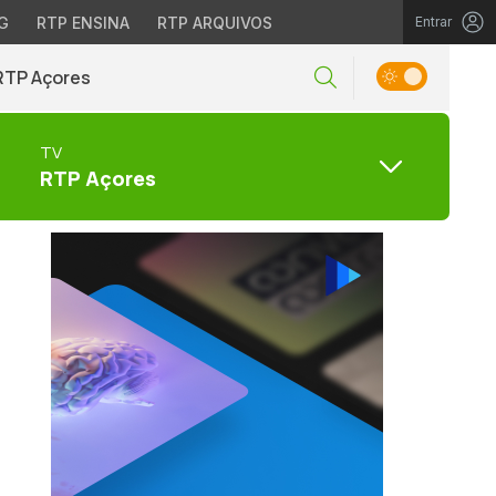
G
RTP ENSINA
RTP ARQUIVOS
Entrar
RTP Açores
TV
RTP Açores