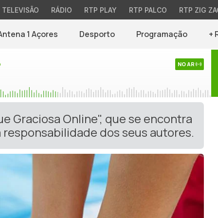
TELEVISÃO
RÁDIO
RTP PLAY
RTP PALCO
RTP ZIG ZA
Antena 1 Açores
Desporto
Programação
+ 
o
NO AR
ue Graciosa Online", que se encontra
 responsabilidade dos seus autores.