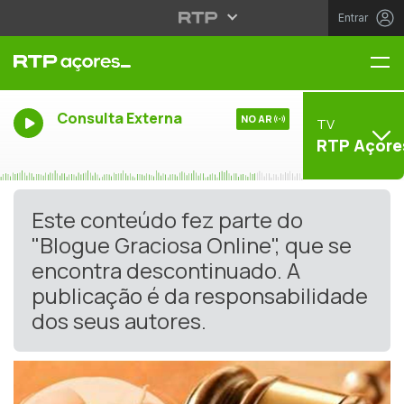
Entrar
Me
Consulta Externa
NO AR
TV
RTP Açore
Este conteúdo fez parte do
"Blogue Graciosa Online", que se
encontra descontinuado. A
publicação é da responsabilidade
dos seus autores.