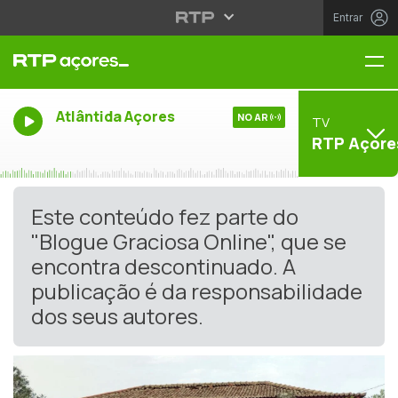
Entrar
Me
Atlântida Açores
NO AR
TV
RTP Açore
Este conteúdo fez parte do
"Blogue Graciosa Online", que se
encontra descontinuado. A
publicação é da responsabilidade
dos seus autores.