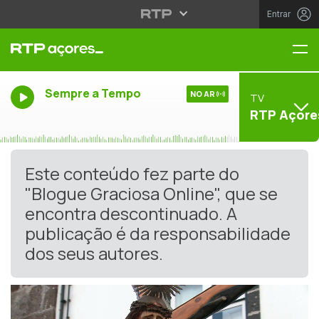
Entrar
Me
Sempre a Tempo
NO AR
TV
RTP Açore
Este conteúdo fez parte do
"Blogue Graciosa Online", que se
encontra descontinuado. A
publicação é da responsabilidade
dos seus autores.