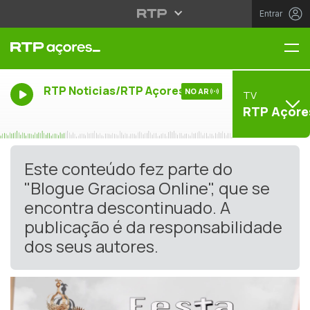
Entrar
Me
RTP Noticias/RTP Açores
NO AR
TV
RTP Açore
Este conteúdo fez parte do
"Blogue Graciosa Online", que se
encontra descontinuado. A
publicação é da responsabilidade
dos seus autores.