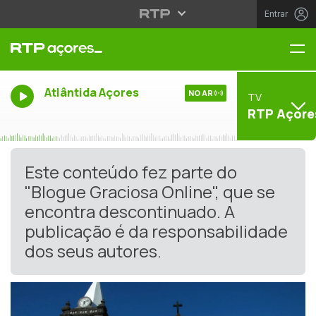
Entrar
Me
Atlântida Açores
NO AR
TV
RTP Açore
Este conteúdo fez parte do
"Blogue Graciosa Online", que se
encontra descontinuado. A
publicação é da responsabilidade
dos seus autores.