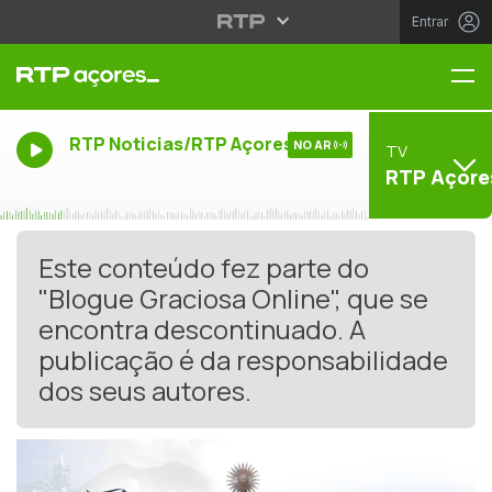
Entrar
Me
RTP Noticias/RTP Açores
NO AR
TV
RTP Açore
Este conteúdo fez parte do
"Blogue Graciosa Online", que se
encontra descontinuado. A
publicação é da responsabilidade
dos seus autores.