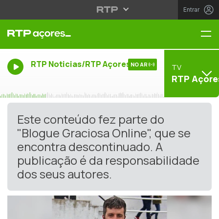
Entrar
Me
RTP Noticias/RTP Açores
NO AR
TV
RTP Açore
Este conteúdo fez parte do
"Blogue Graciosa Online", que se
encontra descontinuado. A
publicação é da responsabilidade
dos seus autores.