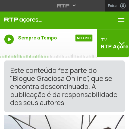
Entrar
Me
Sempre a Tempo
NO AR
TV
RTP Açore
Este conteúdo fez parte do
"Blogue Graciosa Online", que se
encontra descontinuado. A
publicação é da responsabilidade
dos seus autores.