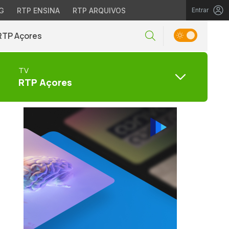
G
RTP ENSINA
RTP ARQUIVOS
Entrar
RTP Açores
TV
RTP Açores