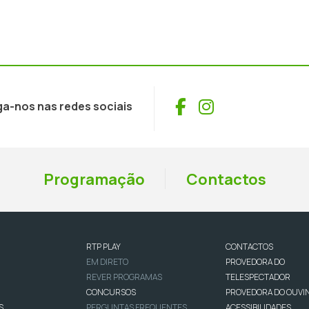
Facebook
Instagram
ga-nos nas redes sociais
Programação
Contactos
RTP PLAY
CONTACTOS
EM DIRETO
PROVEDORA DO
REVER PROGRAMAS
TELESPECTADOR
CONCURSOS
PROVEDORA DO OUVI
S
PERGUNTAS FREQUENTES
ACESSIBILIDADES