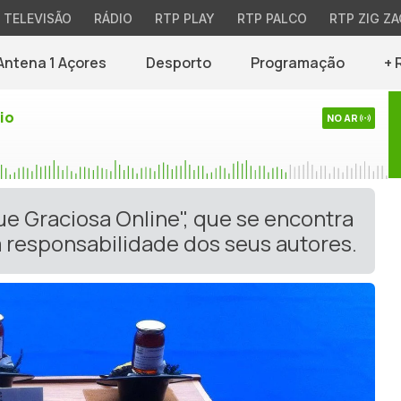
TELEVISÃO
RÁDIO
RTP PLAY
RTP PALCO
RTP ZIG ZA
Antena 1 Açores
Desporto
Programação
+ 
io
NO AR
ue Graciosa Online", que se encontra
 responsabilidade dos seus autores.