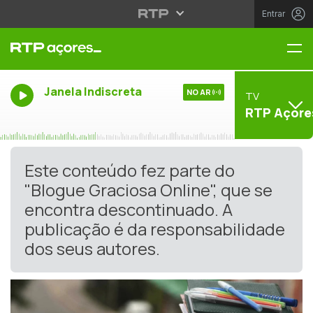
Entrar
Me
Janela Indiscreta
NO AR
TV
RTP Açore
Este conteúdo fez parte do
"Blogue Graciosa Online", que se
encontra descontinuado. A
publicação é da responsabilidade
dos seus autores.