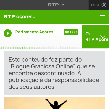
Entrar
Me
Parlamento Açores
NO AR
TV
RTP Açore
Este conteúdo fez parte do
"Blogue Graciosa Online", que se
encontra descontinuado. A
publicação é da responsabilidade
dos seus autores.