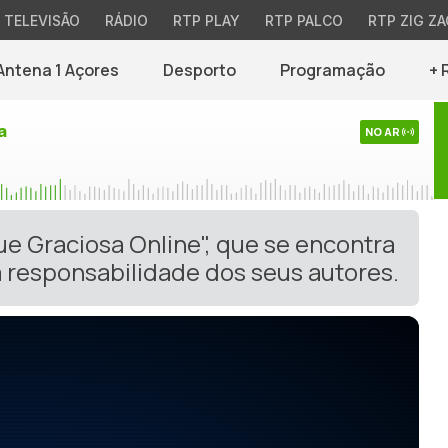
TELEVISÃO
RÁDIO
RTP PLAY
RTP PALCO
RTP ZIG ZA
Antena 1 Açores
Desporto
Programação
+ 
a
NO AR
ue Graciosa Online", que se encontra
 responsabilidade dos seus autores.