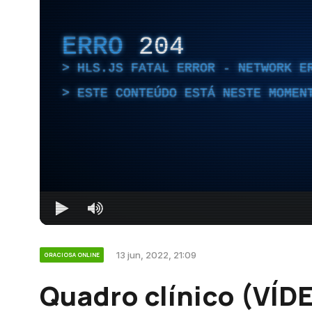
ERRO
204
HLS.JS FATAL ERROR - NETWORK E
ESTE CONTEÚDO ESTÁ NESTE MOMEN
13 jun, 2022, 21:09
GRACIOSA ONLINE
Quadro clínico (VÍD