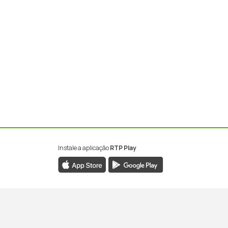
Instale a aplicação
RTP Play