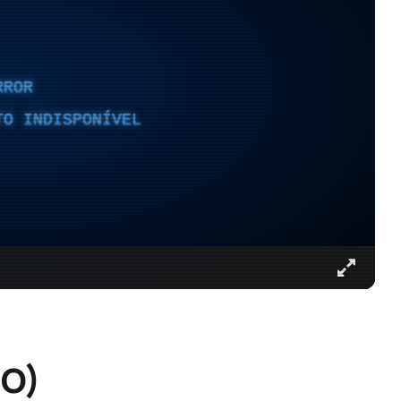
RROR
TO INDISPONÍVEL
EO)