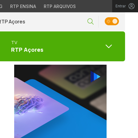
G
RTP ENSINA
RTP ARQUIVOS
Entrar
RTP Açores
TV
RTP Açores