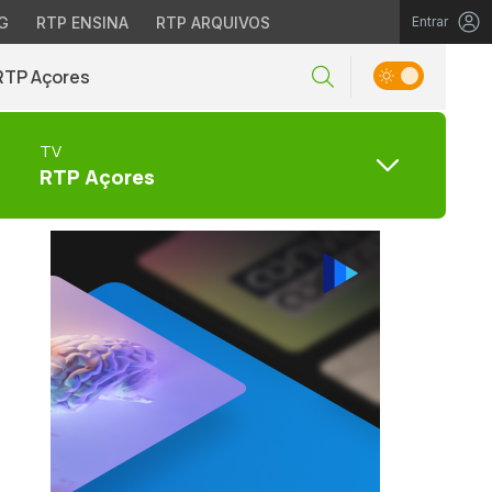
G
RTP ENSINA
RTP ARQUIVOS
Entrar
RTP Açores
TV
RTP Açores