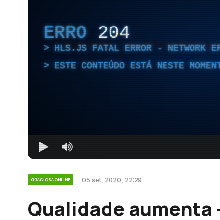
ERRO
204
HLS.JS FATAL ERROR - NETWORK E
ESTE CONTEÚDO ESTÁ NESTE MOMEN
05 set, 2020, 22:29
GRACIOSA ONLINE
Qualidade aumenta 