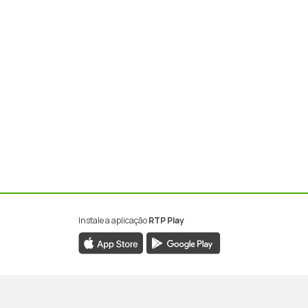
Instale a aplicação
RTP Play