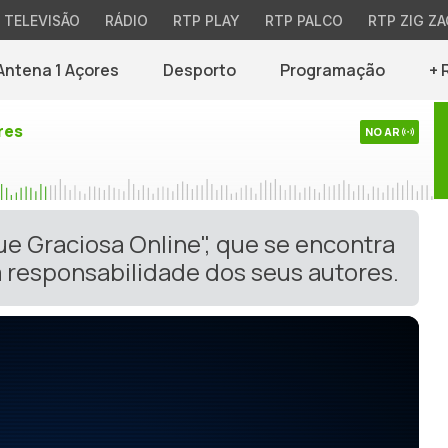
TELEVISÃO
RÁDIO
RTP PLAY
RTP PALCO
RTP ZIG ZA
Antena 1 Açores
Desporto
Programação
+ 
res
NO AR
ue Graciosa Online", que se encontra
 responsabilidade dos seus autores.