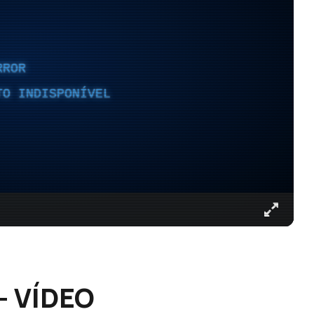
RROR
TO INDISPONÍVEL
– VÍDEO