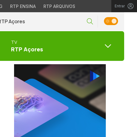
G
RTP ENSINA
RTP ARQUIVOS
Entrar
RTP Açores
TV
RTP Açores