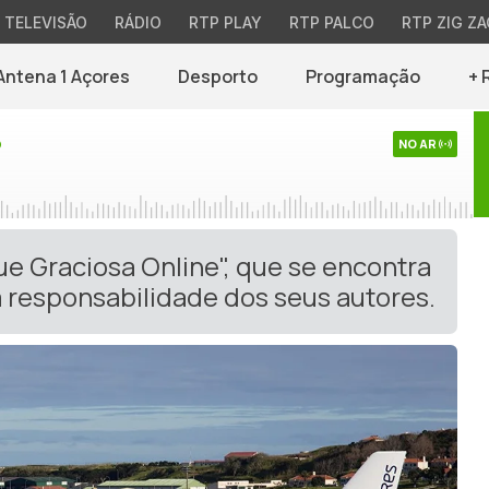
TELEVISÃO
RÁDIO
RTP PLAY
RTP PALCO
RTP ZIG ZA
Antena 1 Açores
Desporto
Programação
+ 
o
NO AR
ue Graciosa Online", que se encontra
 responsabilidade dos seus autores.