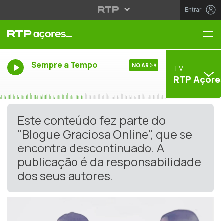
Entrar
Me
Sempre a Tempo
NO AR
TV
RTP Açore
Este conteúdo fez parte do
"Blogue Graciosa Online", que se
encontra descontinuado. A
publicação é da responsabilidade
dos seus autores.