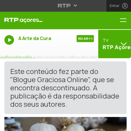
Entrar
Me
A Arte da Cura
NO AR
TV
RTP Açore
Este conteúdo fez parte do
"Blogue Graciosa Online", que se
encontra descontinuado. A
publicação é da responsabilidade
dos seus autores.