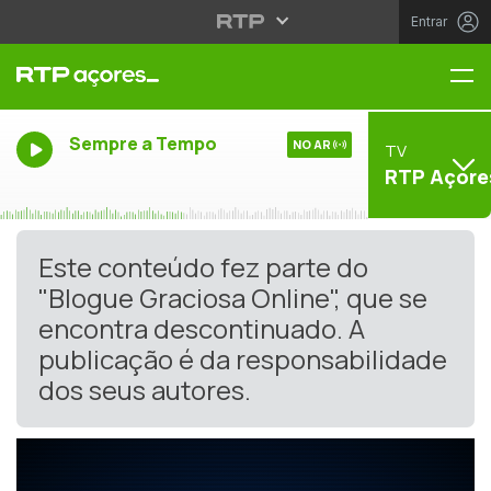
Entrar
Me
Sempre a Tempo
NO AR
TV
RTP Açore
Este conteúdo fez parte do
"Blogue Graciosa Online", que se
encontra descontinuado. A
publicação é da responsabilidade
dos seus autores.