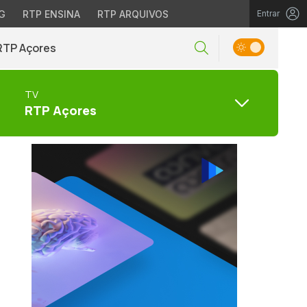
G
RTP ENSINA
RTP ARQUIVOS
Entrar
RTP Açores
TV
RTP Açores