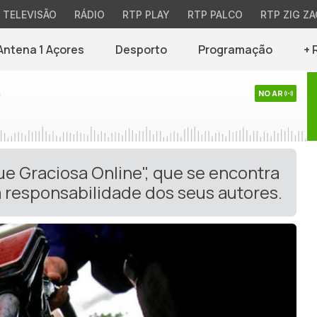
TELEVISÃO
RÁDIO
RTP PLAY
RTP PALCO
RTP ZIG ZA
Antena 1 Açores
Desporto
Programação
+ 
s
NO AR
ue Graciosa Online", que se encontra
 responsabilidade dos seus autores.