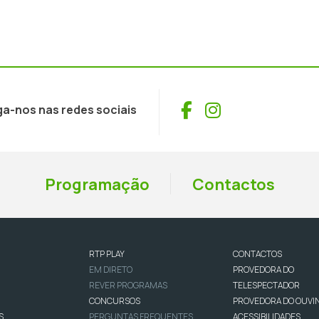
Facebook
Instagram
ga-nos nas redes sociais
Programação
Contactos
RTP PLAY
CONTACTOS
EM DIRETO
PROVEDORA DO
REVER PROGRAMAS
TELESPECTADOR
CONCURSOS
PROVEDORA DO OUVI
S
PERGUNTAS FREQUENTES
ACESSIBILIDADES