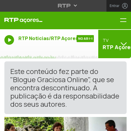
Entrar
Me
RTP Noticias/RTP Açores
NO AR
TV
RTP Açore
Este conteúdo fez parte do
"Blogue Graciosa Online", que se
encontra descontinuado. A
publicação é da responsabilidade
dos seus autores.