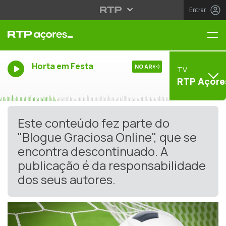
Entrar
Me
Horta em Festa
NO AR
TV
RTP Açore
Este conteúdo fez parte do
"Blogue Graciosa Online", que se
encontra descontinuado. A
publicação é da responsabilidade
dos seus autores.