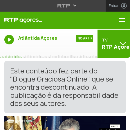
Entrar
Me
Atlântida Açores
NO AR
TV
RTP Açore
Este conteúdo fez parte do
"Blogue Graciosa Online", que se
encontra descontinuado. A
publicação é da responsabilidade
dos seus autores.