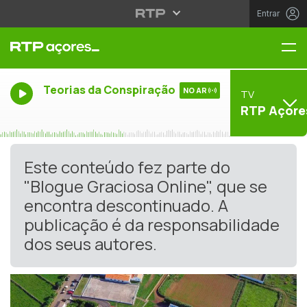
Entrar
Me
Teorias da Conspiração
NO AR
TV
RTP Açore
Este conteúdo fez parte do
"Blogue Graciosa Online", que se
encontra descontinuado. A
publicação é da responsabilidade
dos seus autores.