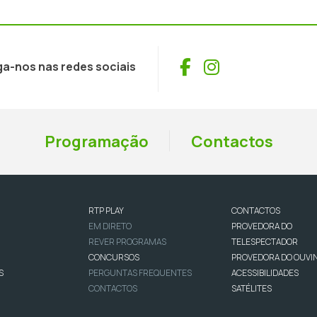
Facebook
Instagram
ga-nos nas redes sociais
Programação
Contactos
RTP PLAY
CONTACTOS
EM DIRETO
PROVEDORA DO
REVER PROGRAMAS
TELESPECTADOR
CONCURSOS
PROVEDORA DO OUVI
S
PERGUNTAS FREQUENTES
ACESSIBILIDADES
CONTACTOS
SATÉLITES