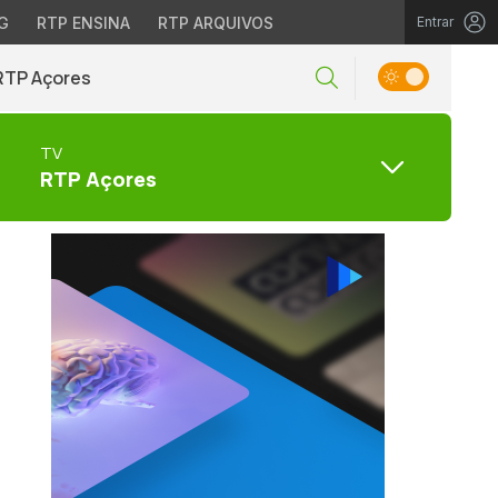
G
RTP ENSINA
RTP ARQUIVOS
Entrar
RTP Açores
TV
RTP Açores