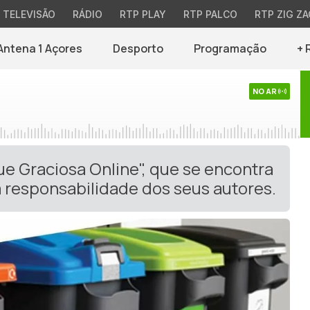
TELEVISÃO
RÁDIO
RTP PLAY
RTP PALCO
RTP ZIG ZA
Antena 1 Açores
Desporto
Programação
+ 
NO AR
ue Graciosa Online", que se encontra
 responsabilidade dos seus autores.