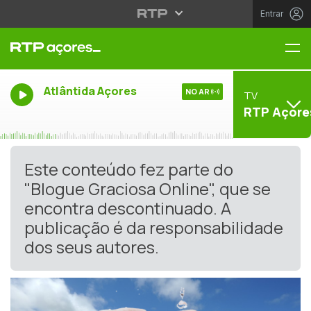
Entrar
Me
Atlântida Açores
NO AR
TV
RTP Açore
Este conteúdo fez parte do
"Blogue Graciosa Online", que se
encontra descontinuado. A
publicação é da responsabilidade
dos seus autores.