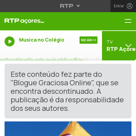
Entrar
Me
Musica no Colégio
NO AR
TV
RTP Açore
Este conteúdo fez parte do
"Blogue Graciosa Online", que se
encontra descontinuado. A
publicação é da responsabilidade
dos seus autores.