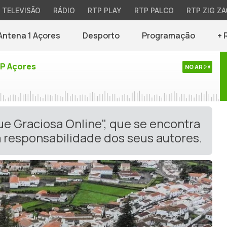
TELEVISÃO
RÁDIO
RTP PLAY
RTP PALCO
RTP ZIG ZA
Antena 1 Açores
Desporto
Programação
+ 
TP Açores
NO AR
ue Graciosa Online", que se encontra
 responsabilidade dos seus autores.