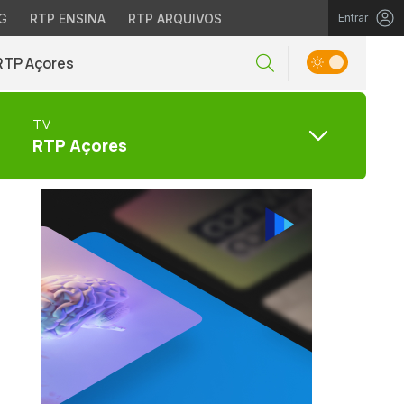
G
RTP ENSINA
RTP ARQUIVOS
Entrar
RTP Açores
TV
RTP Açores