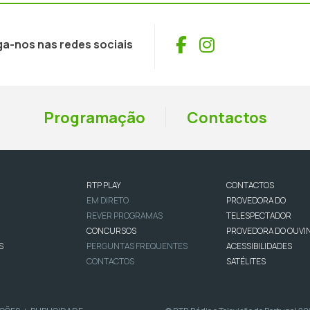
Facebook
Instagram
ga-nos nas redes sociais
Programação
Contactos
RTP PLAY
CONTACTOS
EM DIRETO
PROVEDORA DO
REVER PROGRAMAS
TELESPECTADOR
CONCURSOS
PROVEDORA DO OUVI
S
PERGUNTAS FREQUENTES
ACESSIBILIDADES
CONTACTOS
SATÉLITES