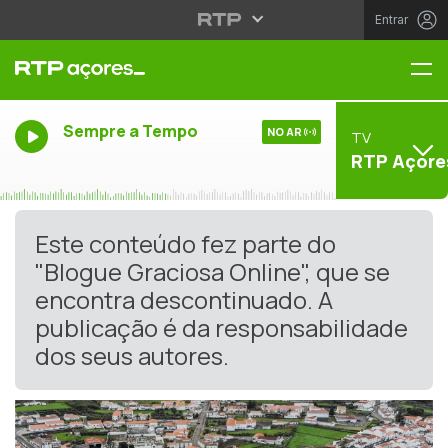
Entrar
Me
Sempre a Tempo
NO AR
TV
RTP Açore
Este conteúdo fez parte do
"Blogue Graciosa Online", que se
encontra descontinuado. A
publicação é da responsabilidade
dos seus autores.