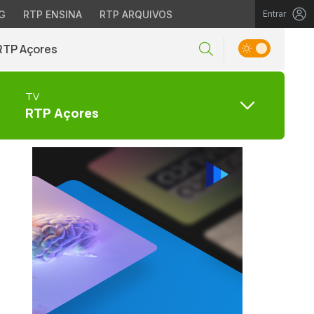
G
RTP ENSINA
RTP ARQUIVOS
Entrar
RTP Açores
TV
RTP Açores