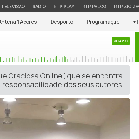
TELEVISÃO
RÁDIO
RTP PLAY
RTP PALCO
RTP ZIG ZA
Antena 1 Açores
Desporto
Programação
+ 
NO AR
ue Graciosa Online", que se encontra
 responsabilidade dos seus autores.