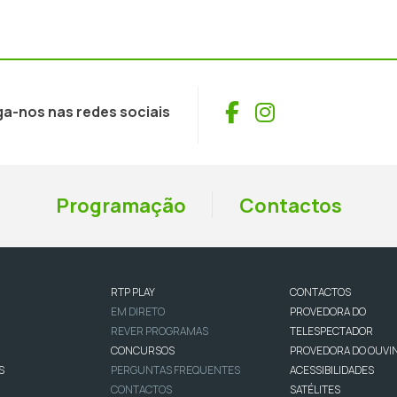
Facebook
Instagram
ga-nos nas redes sociais
Programação
Contactos
RTP PLAY
CONTACTOS
EM DIRETO
PROVEDORA DO
REVER PROGRAMAS
TELESPECTADOR
CONCURSOS
PROVEDORA DO OUVI
S
PERGUNTAS FREQUENTES
ACESSIBILIDADES
CONTACTOS
SATÉLITES