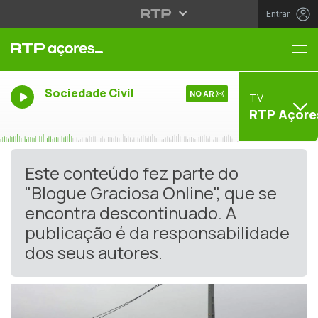
Entrar
Me
Sociedade Civil
NO AR
TV
RTP Açore
Este conteúdo fez parte do
"Blogue Graciosa Online", que se
encontra descontinuado. A
publicação é da responsabilidade
dos seus autores.