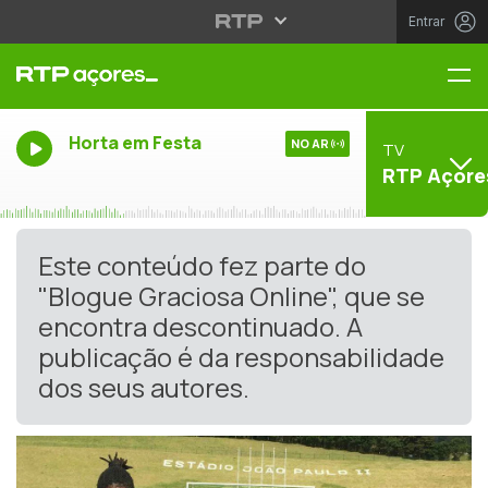
Entrar
Me
Horta em Festa
NO AR
TV
RTP Açore
Este conteúdo fez parte do
"Blogue Graciosa Online", que se
encontra descontinuado. A
publicação é da responsabilidade
dos seus autores.